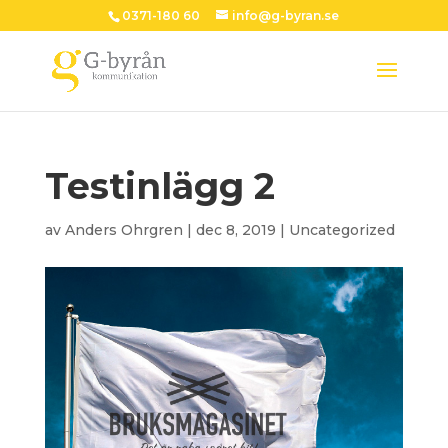
0371-180 60
info@g-byran.se
Testinlägg 2
av
Anders Ohrgren
|
dec 8, 2019
|
Uncategorized