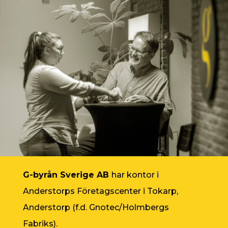
G-byrån Sverige AB
har kontor i
Anderstorps Företagscenter i Tokarp,
Anderstorp (f.d. Gnotec/Holmbergs
Fabriks).