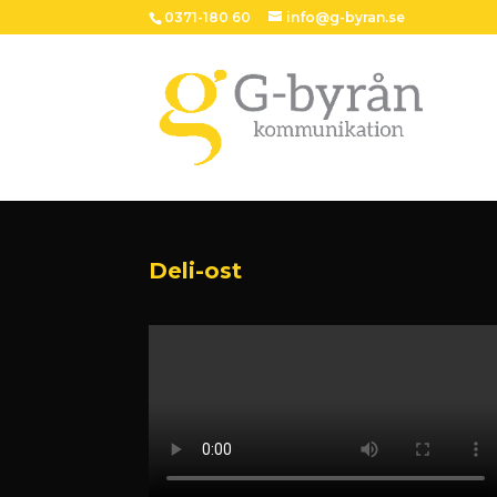
0371-180 60
info@g-byran.se
Deli-ost