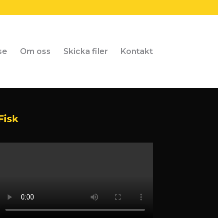
se
Om oss
Skicka filer
Kontakt
Fisk