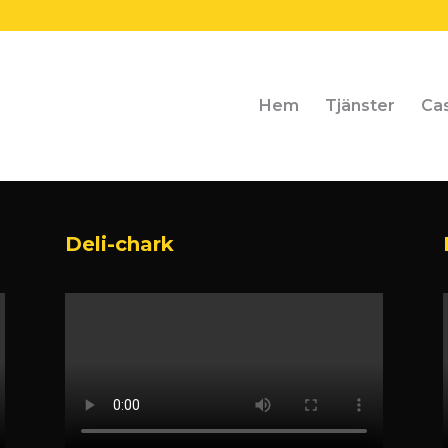
Hem
Tjänster
Ca
Deli-chark