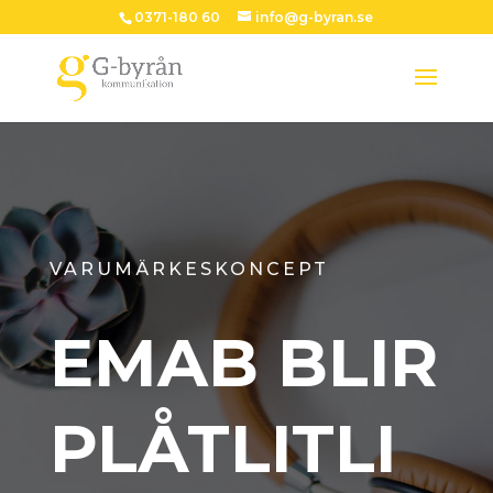
0371-180 60
info@g-byran.se
VARUMÄRKESKONCEPT
EMAB BLIR
PLÅTLITLI