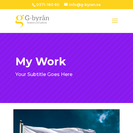
0371-180 60
info@g-byran.se
My Work
Your Subtitle Goes Here